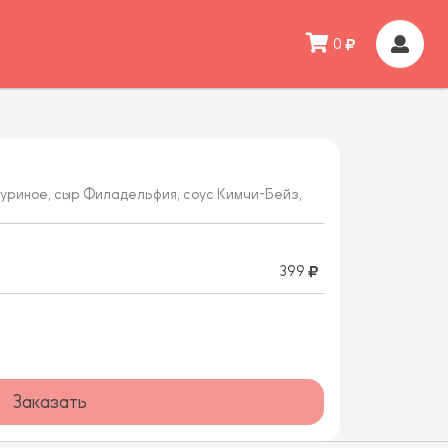
0
куриное, сыр Филадельфия, соус Кимчи-Бейз,
399
Заказать