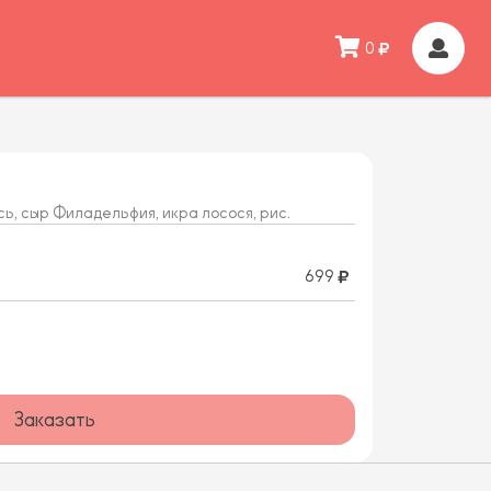
0
сь, сыр Филадельфия, икра лосося, рис.
699
Заказать