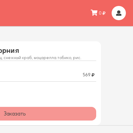
0
орния
, снежный краб, моцарелла.тобико, рис.
569
Заказать