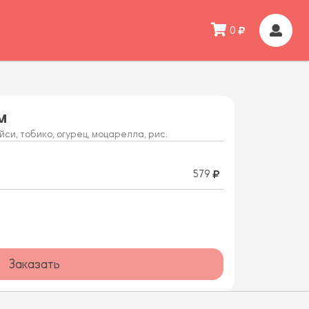
0
м
йси, тобико, огурец, моцарелла, рис.
579
Заказать