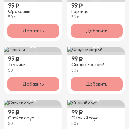
99
99
Ореховый
Горчица
50 г
50 г
Добавить
Добавить
99
99
Терияки
Сладко-острый
50 г
50 г
Добавить
Добавить
99
99
Спайси соус
Сырный соус
50 г
50 г